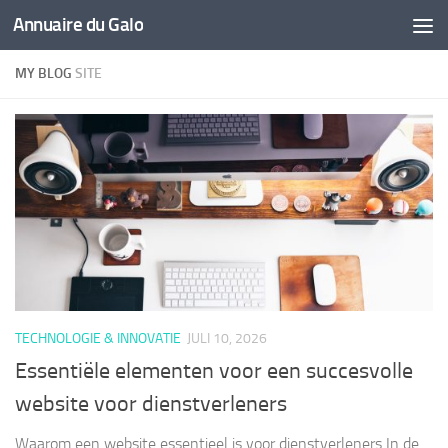
Annuaire du Galo
Doorgaan naar inhoud
MY BLOG
SITE
TECHNOLOGIE & INNOVATIE
JULI 10, 2026
Essentiële elementen voor een succesvolle
website voor dienstverleners
Waarom een website essentieel is voor dienstverleners In de